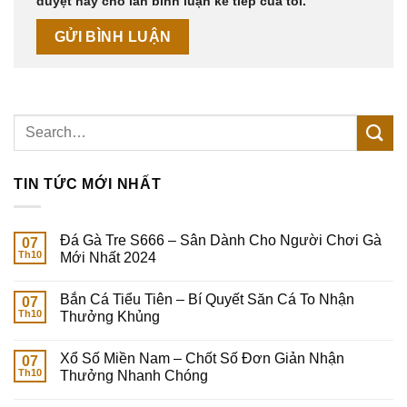
duyệt này cho lần bình luận kế tiếp của tôi.
TIN TỨC MỚI NHẤT
Đá Gà Tre S666 – Sân Dành Cho Người Chơi Gà
07
Th10
Mới Nhất 2024
Bắn Cá Tiểu Tiên – Bí Quyết Săn Cá To Nhận
07
Th10
Thưởng Khủng
Xổ Số Miền Nam – Chốt Số Đơn Giản Nhận
07
Th10
Thưởng Nhanh Chóng