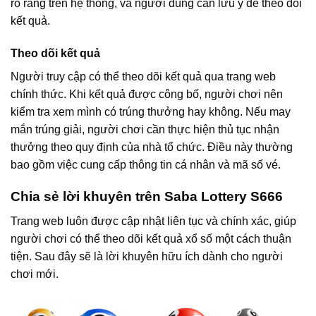
rõ ràng trên hệ thống, và người dùng cần lưu ý để theo dõi
kết quả.
Theo dõi kết quả
Người truy cập có thể theo dõi kết quả qua trang web
chính thức. Khi kết quả được công bố, người chơi nên
kiểm tra xem mình có trúng thưởng hay không. Nếu may
mắn trúng giải, người chơi cần thực hiện thủ tục nhận
thưởng theo quy định của nhà tổ chức. Điều này thường
bao gồm việc cung cấp thông tin cá nhân và mã số vé.
Chia sẻ lời khuyên trên Saba Lottery S666
Trang web luôn được cập nhật liên tục và chính xác, giúp
người chơi có thể theo dõi kết quả xổ số một cách thuận
tiện. Sau đây sẽ là lời khuyên hữu ích dành cho người
chơi mới.