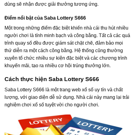
dùng sẽ nhận được giải thưởng tương ứng.
Điểm nổi bật của Saba Lottery S666
Một trong những điểm đặc biệt khiến nhà cái thu hút nhiều
người chơi là tính minh bạch và công bằng. Tất cả các quá
trình quay số đều được giám sát chặt chẽ, đảm bảo mọi
thứ diễn ra một cách công bằng. Hệ thống cũng thường
xuyên tổ chức nhiều sự kiện đặc biệt và các chương trình
khuyến mãi, tạo ra nhiều cơ hội trúng thưởng lớn.
Cách thực hiện Saba Lottery S666
Saba Lottery S666 là một trang web xổ số uy tín và chất
lượng, với giao diện dễ sử dụng. Nhà cái này mang lại trải
nghiệm chơi xổ số tuyệt vời cho người chơi.