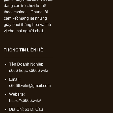
dạng các trò chơi từ thể
thao, casino,... Chúng tôi
cam kết mang lại những
giây phút thăng hoa và thú
vị cho mọi người chơi.
THÔNG TIN LIÊN HỆ
Tên Doanh Nghiệp:
s666 hoặc
s6666 wiki
Email:
s6666.wiki@gmail.com
Website:
https://s6666.wiki/
Địa Chỉ: 63 Đ. Cầu