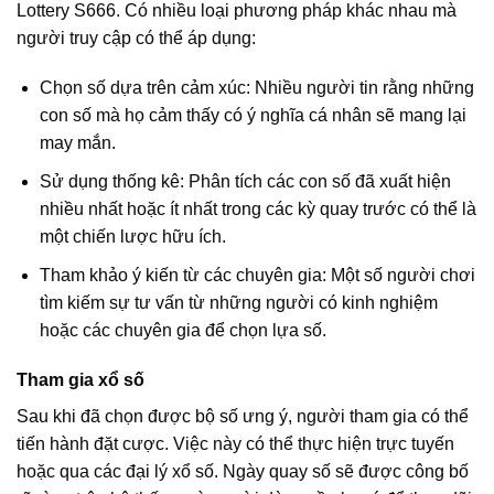
Lottery S666. Có nhiều loại phương pháp khác nhau mà
người truy cập có thể áp dụng:
Chọn số dựa trên cảm xúc: Nhiều người tin rằng những
con số mà họ cảm thấy có ý nghĩa cá nhân sẽ mang lại
may mắn.
Sử dụng thống kê: Phân tích các con số đã xuất hiện
nhiều nhất hoặc ít nhất trong các kỳ quay trước có thể là
một chiến lược hữu ích.
Tham khảo ý kiến từ các chuyên gia: Một số người chơi
tìm kiếm sự tư vấn từ những người có kinh nghiệm
hoặc các chuyên gia để chọn lựa số.
Tham gia xổ số
Sau khi đã chọn được bộ số ưng ý, người tham gia có thể
tiến hành đặt cược. Việc này có thể thực hiện trực tuyến
hoặc qua các đại lý xổ số. Ngày quay số sẽ được công bố