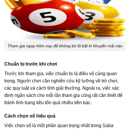
Tham gia ngay hôm nay để không bỏ lỡ bất kì khuyến mãi nào
Chuẩn bị trước khi chơi
Trước khi tham gia, việc chuẩn bị là điều vô cùng quan
trọng. Người chơi cần nghiên cứu kỹ lưỡng về trò chơi,
các quy luật và cách tính giải thưởng. Ngoài ra, việc xác
định ngân sách cho mỗi lần tham gia cũng rất cần thiết để
tránh tình trạng tiêu tốn quá nhiều tiền bạc.
Cách chọn số hiệu quả
Việc chọn số là một phần quan trọng nhất trong Saba