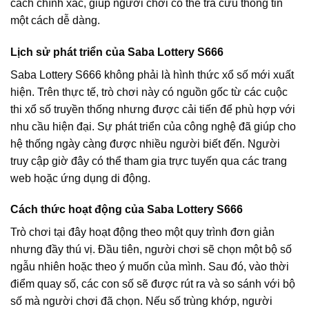
cách chính xác, giúp người chơi có thể tra cứu thông tin
một cách dễ dàng.
Lịch sử phát triển của Saba Lottery S666
Saba Lottery S666 không phải là hình thức xổ số mới xuất
hiện. Trên thực tế, trò chơi này có nguồn gốc từ các cuộc
thi xổ số truyền thống nhưng được cải tiến để phù hợp với
nhu cầu hiện đại. Sự phát triển của công nghệ đã giúp cho
hệ thống ngày càng được nhiều người biết đến. Người
truy cập giờ đây có thể tham gia trực tuyến qua các trang
web hoặc ứng dụng di động.
Cách thức hoạt động của Saba Lottery S666
Trò chơi tại đây hoạt động theo một quy trình đơn giản
nhưng đầy thú vị. Đầu tiên, người chơi sẽ chọn một bộ số
ngẫu nhiên hoặc theo ý muốn của mình. Sau đó, vào thời
điểm quay số, các con số sẽ được rút ra và so sánh với bộ
số mà người chơi đã chọn. Nếu số trùng khớp, người