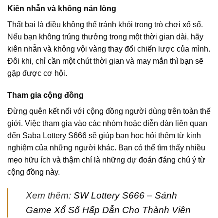
Kiên nhẫn và không nản lòng
Thất bại là điều không thể tránh khỏi trong trò chơi xổ số.
Nếu bạn không trúng thưởng trong một thời gian dài, hãy
kiên nhẫn và không vội vàng thay đổi chiến lược của mình.
Đôi khi, chỉ cần một chút thời gian và may mắn thì bạn sẽ
gặp được cơ hội.
Tham gia cộng đồng
Đừng quên kết nối với cộng đồng người dùng trên toàn thế
giới. Việc tham gia vào các nhóm hoặc diễn đàn liên quan
đến Saba Lottery S666 sẽ giúp bạn học hỏi thêm từ kinh
nghiệm của những người khác. Bạn có thể tìm thấy nhiều
mẹo hữu ích và thậm chí là những dự đoán đáng chú ý từ
cộng đồng này.
Xem thêm:
SW Lottery S666 – Sảnh
Game Xổ Số Hấp Dẫn Cho Thành Viên